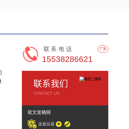
联系电话
广告
15538286621
们
息
联系我们
。
CONTACT US
软文发稿网
企业认证