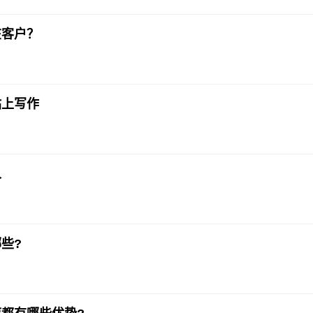
在客户？
站上写作
人
些?